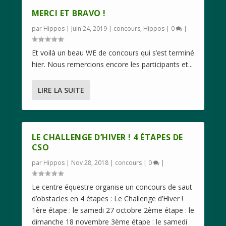
MERCI ET BRAVO !
par
Hippos
|
Juin 24, 2019
|
concours
,
Hippos
|
0
|
Et voilà un beau WE de concours qui s’est terminé
hier. Nous remercions encore les participants et...
LIRE LA SUITE
LE CHALLENGE D’HIVER ! 4 ÉTAPES DE
CSO
par
Hippos
|
Nov 28, 2018
|
concours
|
0
|
Le centre équestre organise un concours de saut
d’obstacles en 4 étapes : Le Challenge d’Hiver !
1ère étape : le samedi 27 octobre 2ème étape : le
dimanche 18 novembre 3ème étape : le samedi