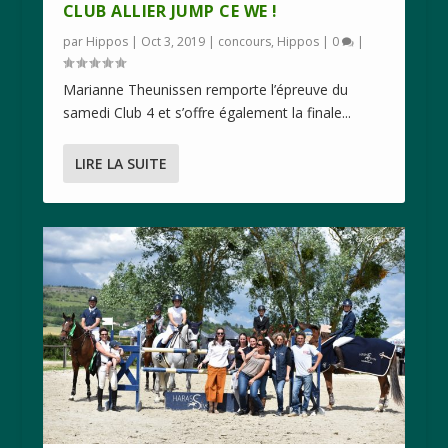
CLUB ALLIER JUMP CE WE !
par
Hippos
|
Oct 3, 2019
|
concours
,
Hippos
|
0
|
Marianne Theunissen remporte l’épreuve du
samedi Club 4 et s’offre également la finale...
LIRE LA SUITE